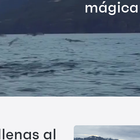
mágica 
lenas al