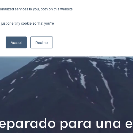
S
nalized services to you, both on this website
ación
Contacto
ES
just one tiny cookie so that you're
Accept
Decline
reparado para una e