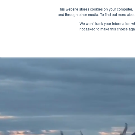
This website stores cookies on your computer. 
Inicio
Skip to main content
and through other media. To find out more abou
We won't track your information whe
not asked to make this choice aga