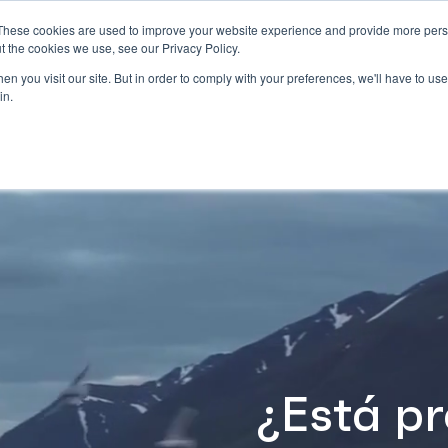
These cookies are used to improve your website experience and provide more perso
Tours Ballenas
Nosotros
Fauna
Blog
Ubic
t the cookies we use, see our Privacy Policy.
n you visit our site. But in order to comply with your preferences, we'll have to use 
in.
¿Está p