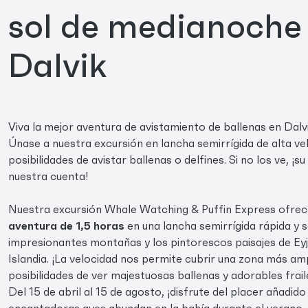
sol de medianoche
Dalvik
Viva la mejor aventura de avistamiento de ballenas en Dalvik
Únase a nuestra excursión en lancha semirrígida de alta v
posibilidades de avistar ballenas o delfines. Si no los ve, ¡
nuestra cuenta!
Nuestra excursión Whale Watching & Puffin Express ofre
aventura de 1,5 horas
en una lancha semirrígida rápida y s
impresionantes montañas y los pintorescos paisajes de Eyja
Islandia. ¡La velocidad nos permite cubrir una zona más am
posibilidades de ver majestuosas ballenas y adorables fraile
Del 15 de abril al 15 de agosto, ¡disfrute del placer añadido 
encantadoras aves abundan en la bahía durante el verano,