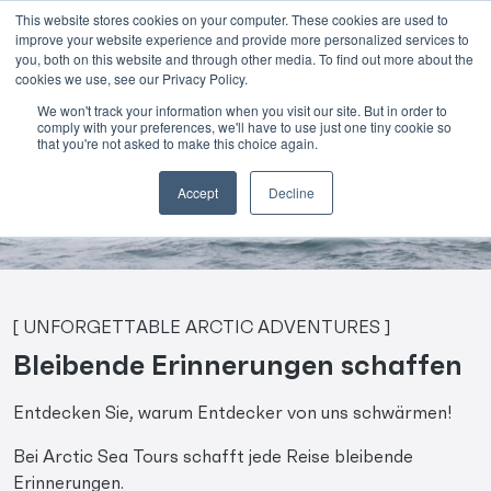
This website stores cookies on your computer. These cookies are used to
improve your website experience and provide more personalized services to
Skip to main content
you, both on this website and through other media. To find out more about the
cookies we use, see our Privacy Policy.
Facebook-
We won't track your information when you visit our site. But in order to
comply with your preferences, we'll have to use just one tiny cookie so
Bewertungen
that you're not asked to make this choice again.
Accept
Decline
[ UNFORGETTABLE ARCTIC ADVENTURES ]
Bleibende Erinnerungen schaffen
Entdecken Sie, warum Entdecker von uns schwärmen!
Bei Arctic Sea Tours schafft jede Reise bleibende
Erinnerungen.