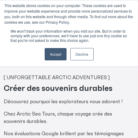
This website stores cookies on your computer. These cookies are used to
improve your website experience and provide more personalized services to
Skip to main content
you, both on this website and through other media. To find out more about the
cookies we use, see our Privacy Policy.
Évaluations Facebook
We won't track your information when you visit our site. But in order to
comply with your preferences, we'll have to use just one tiny cookie so
that you're not asked to make this choice again.
Accept
Decline
[ UNFORGETTABLE ARCTIC ADVENTURES ]
Créer des souvenirs durables
Découvrez pourquoi les explorateurs nous adorent !
Chez Arctic Sea Tours, chaque voyage crée des
souvenirs durables.
Nos évaluations Google brillent par les témoignages