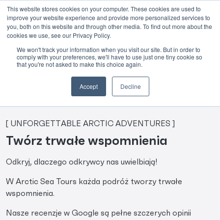
This website stores cookies on your computer. These cookies are used to
improve your website experience and provide more personalized services to
Skip to main content
you, both on this website and through other media. To find out more about the
cookies we use, see our Privacy Policy.
Tripadvisor
We won't track your information when you visit our site. But in order to
comply with your preferences, we'll have to use just one tiny cookie so
that you're not asked to make this choice again.
Accept
Decline
[ UNFORGETTABLE ARCTIC ADVENTURES ]
Twórz trwałe wspomnienia
Odkryj, dlaczego odkrywcy nas uwielbiają!
W Arctic Sea Tours każda podróż tworzy trwałe
wspomnienia.
Nasze recenzje w Google są pełne szczerych opinii