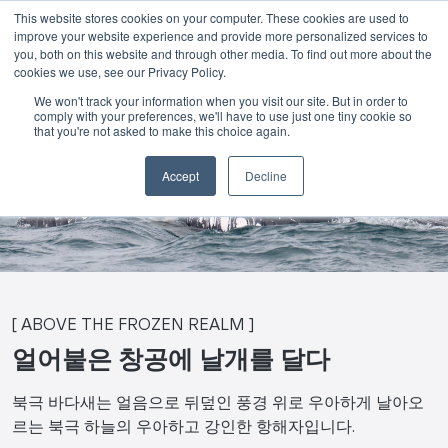
This website stores cookies on your computer. These cookies are used to
improve your website experience and provide more personalized services to
Skip to main content
you, both on this website and through other media. To find out more about the
cookies we use, see our Privacy Policy.
We won't track your information when you visit our site. But in order to
comply with your preferences, we'll have to use just one tiny cookie so
that you're not asked to make this choice again.
북극 바다새
Accept
Decline
[ ABOVE THE FROZEN REALM ]
얼어붙은 창공에 날개를 달다
북극 바다새는 얼음으로 뒤덮인 풍경 위로 우아하게 날아오
르는 북극 하늘의 우아하고 강인한 항해자입니다.