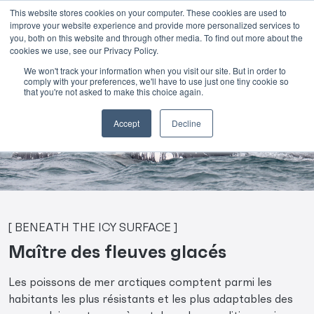
This website stores cookies on your computer. These cookies are used to
improve your website experience and provide more personalized services to
Skip to main content
you, both on this website and through other media. To find out more about the
cookies we use, see our Privacy Policy.
We won't track your information when you visit our site. But in order to
comply with your preferences, we'll have to use just one tiny cookie so
that you're not asked to make this choice again.
Poisson de mer arctique
Accept
Decline
[ BENEATH THE ICY SURFACE ]
Maître des fleuves glacés
Les poissons de mer arctiques comptent parmi les
habitants les plus résistants et les plus adaptables des